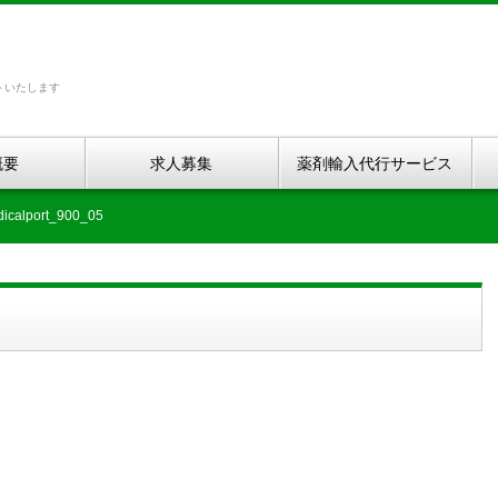
トいたします
概要
求人募集
薬剤輸入代行サービス
dicalport_900_05